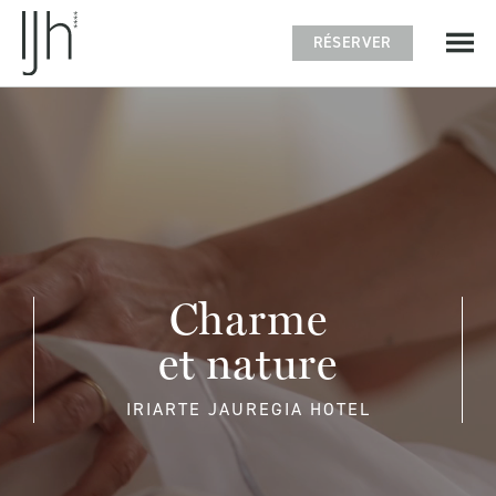
RÉSERVER
Une destination
Charme
gastronomique
et nature
IRIARTE JAUREGIA HOTEL
IRIARTE JAUREGIA HOTEL