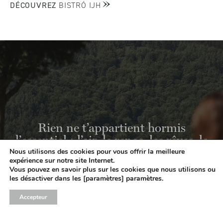
DÉCOUVREZ
BISTRÓ IJH
Rien ne t’appartient hormis
l’essentiel : l’air, le repos, les rêves, le
ciel, les saveurs et les souvenirs.
Nous utilisons des cookies pour vous offrir la meilleure
expérience sur notre site Internet.
Vous pouvez en savoir plus sur les cookies que nous utilisons ou
les désactiver dans les [paramètres] paramètres.
Accepteur