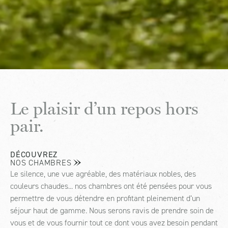
Le plaisir d’un repos hors
pair.
DÉCOUVREZ
NOS CHAMBRES
Le silence, une vue agréable, des matériaux nobles, des
couleurs chaudes... nos chambres ont été pensées pour vous
permettre de vous détendre en profitant pleinement d’un
séjour haut de gamme. Nous serons ravis de prendre soin de
vous et de vous fournir tout ce dont vous avez besoin pendant